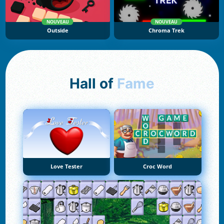
NOUVEAU
NOUVEAU
Outside
Chroma Trek
Hall of
Fame
Love Tester
Croc Word