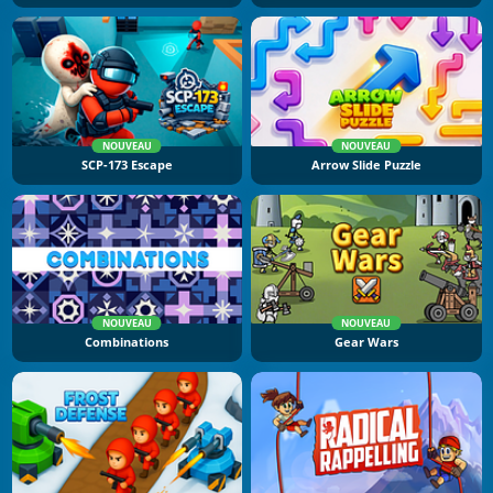
NOUVEAU
NOUVEAU
SCP-173 Escape
Arrow Slide Puzzle
NOUVEAU
NOUVEAU
Combinations
Gear Wars