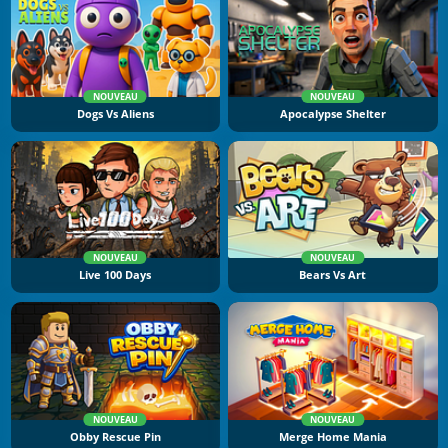
NOUVEAU
NOUVEAU
Dogs Vs Aliens
Apocalypse Shelter
NOUVEAU
NOUVEAU
Live 100 Days
Bears Vs Art
NOUVEAU
NOUVEAU
Obby Rescue Pin
Merge Home Mania