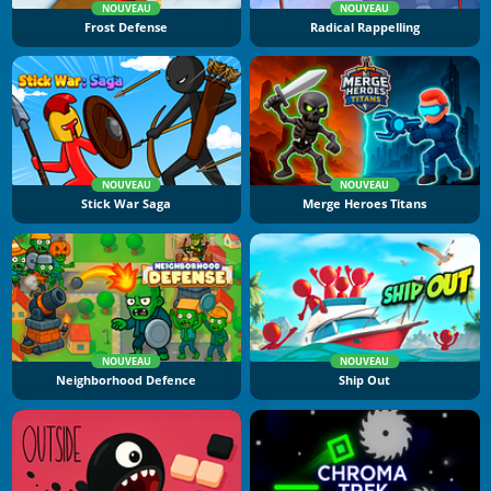
NOUVEAU
NOUVEAU
Frost Defense
Radical Rappelling
NOUVEAU
NOUVEAU
Stick War Saga
Merge Heroes Titans
NOUVEAU
NOUVEAU
Neighborhood Defence
Ship Out