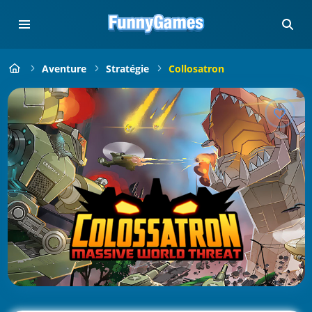
Aventure
Stratégie
Collosatron