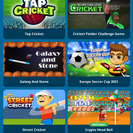
Tap Cricket
Cricket Fielder Challenge Game
Galaxy And Stone
Europe Soccer Cup 2021
NOUVEAU
Street Cricket
Crypto Head Ball