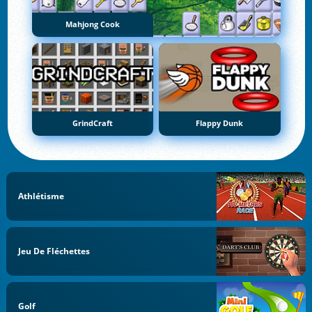
Mahjong Cook
GrindCraft
Flappy Dunk
Athlétisme
Jeu De Fléchettes
Golf