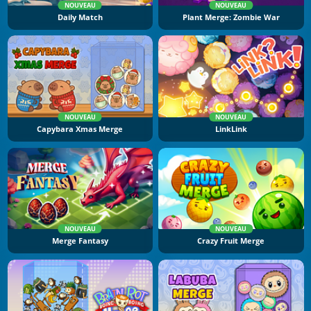
NOUVEAU
NOUVEAU
Daily Match
Plant Merge: Zombie War
NOUVEAU
NOUVEAU
Capybara Xmas Merge
LinkLink
NOUVEAU
NOUVEAU
Merge Fantasy
Crazy Fruit Merge