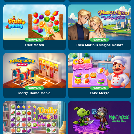
NOUVEAU
NOUVEAU
Fruit Match
Theo Morini's Magical Resort
NOUVEAU
NOUVEAU
Merge Home Mania
Cake Merge