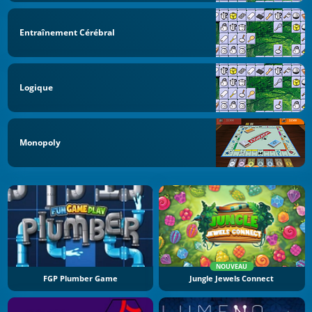
Entraînement Cérébral
Logique
Monopoly
NOUVEAU
FGP Plumber Game
Jungle Jewels Connect