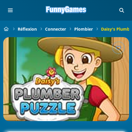
Réflexion
Connecter
Plombier
Daisy's Plumbe