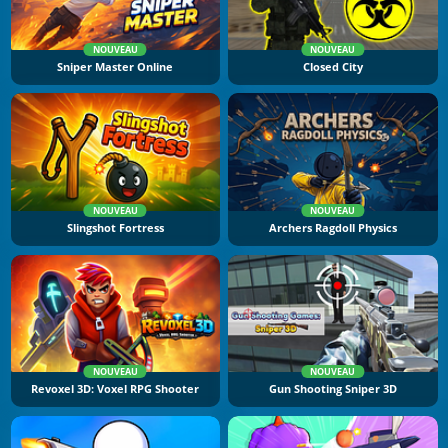
NOUVEAU
NOUVEAU
Sniper Master Online
Closed City
NOUVEAU
NOUVEAU
Slingshot Fortress
Archers Ragdoll Physics
NOUVEAU
NOUVEAU
Revoxel 3D: Voxel RPG Shooter
Gun Shooting Sniper 3D