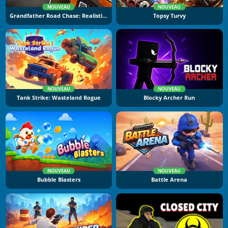
NOUVEAU
NOUVEAU
Grandfather Road Chase: Realistic Shooter
Topsy Turvy
NOUVEAU
NOUVEAU
Tank Strike: Wasteland Rogue
Blocky Archer Run
NOUVEAU
NOUVEAU
Bubble Blasters
Battle Arena