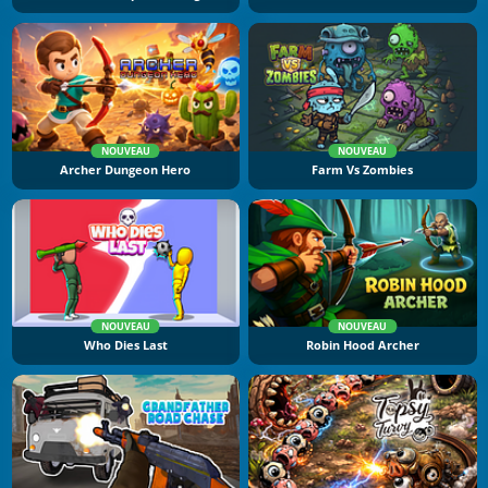
NOUVEAU
NOUVEAU
Archer Dungeon Hero
Farm Vs Zombies
NOUVEAU
NOUVEAU
Who Dies Last
Robin Hood Archer