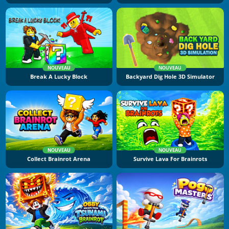
NOUVEAU
NOUVEAU
Break A Lucky Block
Backyard Dig Hole 3D Simulator
NOUVEAU
NOUVEAU
Collect Brainrot Arena
Survive Lava For Brainrots