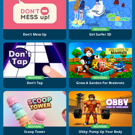
NOUVEAU
Don't Mess Up
Girl Surfer 3D
NOUVEAU
NOUVEAU
Don't Tap
Grow A Garden For Brainrots
NOUVEAU
NOUVEAU
Scoop Tower
Obby: Pump Up Your Body