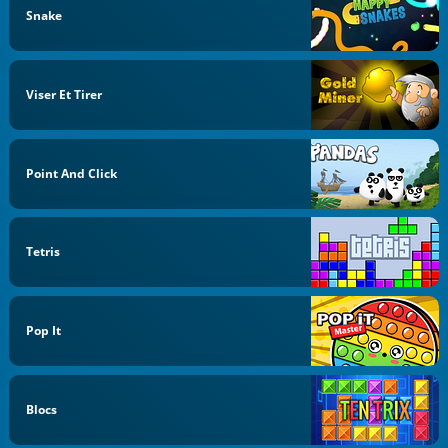
Snake
Viser Et Tirer
Point And Click
Tetris
Pop It
Blocs