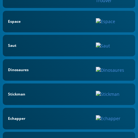
Espace
Saut
Dinosaures
Stickman
Echapper