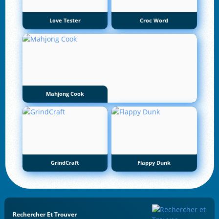
Love Tester
Croc Word
Mahjong Cook
GrindCraft
Flappy Dunk
Rechercher Et Trouver