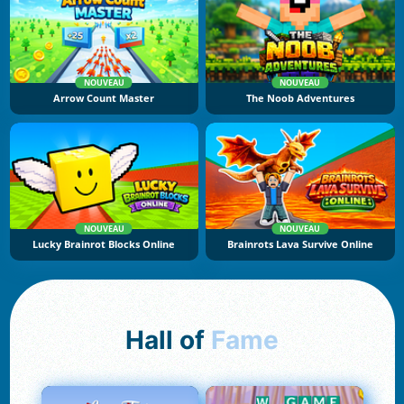
NOUVEAU
NOUVEAU
Arrow Count Master
The Noob Adventures
NOUVEAU
NOUVEAU
Lucky Brainrot Blocks Online
Brainrots Lava Survive Online
Hall of
Fame