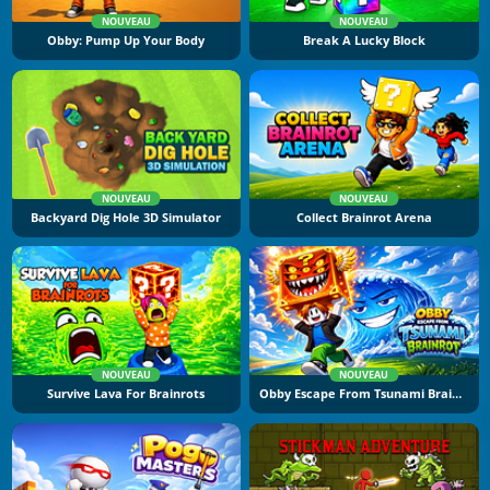
NOUVEAU
NOUVEAU
Obby: Pump Up Your Body
Break A Lucky Block
NOUVEAU
NOUVEAU
Backyard Dig Hole 3D Simulator
Collect Brainrot Arena
NOUVEAU
NOUVEAU
Survive Lava For Brainrots
Obby Escape From Tsunami Brainrot