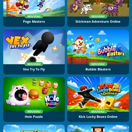
NOUVEAU
NOUVEAU
Pogo Masters
Stickman Adventure Online
NOUVEAU
NOUVEAU
Vex Try To Fly
Bubble Blasters
NOUVEAU
NOUVEAU
Hole Puzzle
Kick Lucky Boxes Online