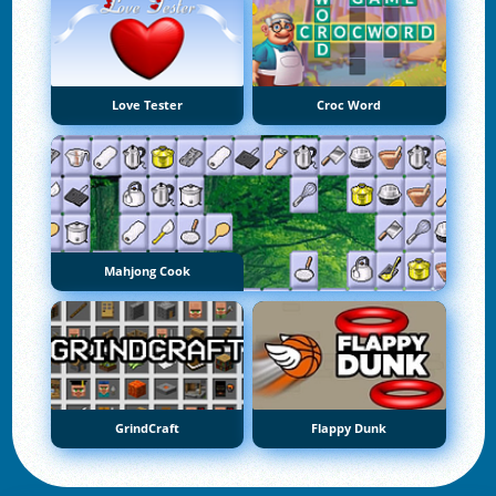
Love Tester
Croc Word
Mahjong Cook
GrindCraft
Flappy Dunk