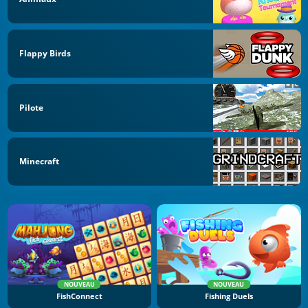
Flappy Birds
Pilote
Minecraft
NOUVEAU
NOUVEAU
FishConnect
Fishing Duels