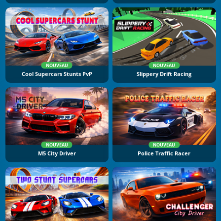
NOUVEAU
NOUVEAU
Cool Supercars Stunts PvP
Slippery Drift Racing
NOUVEAU
NOUVEAU
M5 City Driver
Police Traffic Racer