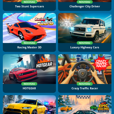
NOUVEAU
NOUVEAU
Two Stunt Supercars
Challenger City Driver
NOUVEAU
NOUVEAU
Racing Master 3D
Luxury Highway Cars
NOUVEAU
NOUVEAU
HOTGEAR
Crazy Traffic Racer