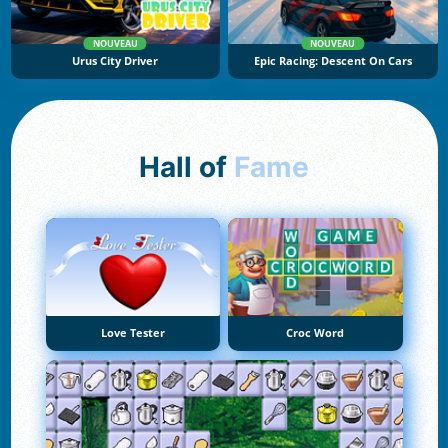
NOUVEAU
NOUVEAU
Urus City Driver
Epic Racing: Descent On Cars
Hall of
Fame
Love Tester
Croc Word