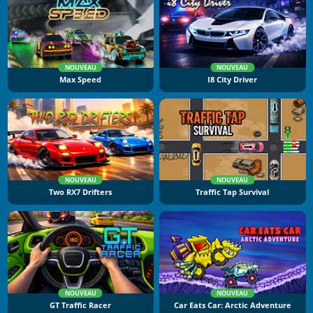
NOUVEAU
NOUVEAU
Max Speed
I8 City Driver
NOUVEAU
NOUVEAU
Two RX7 Drifters
Traffic Tap Survival
NOUVEAU
NOUVEAU
GT Traffic Racer
Car Eats Car: Arctic Adventure