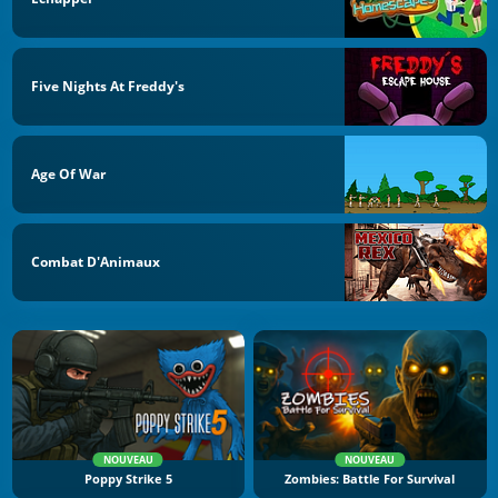
Five Nights At Freddy's
Age Of War
Combat D'Animaux
NOUVEAU
NOUVEAU
Poppy Strike 5
Zombies: Battle For Survival