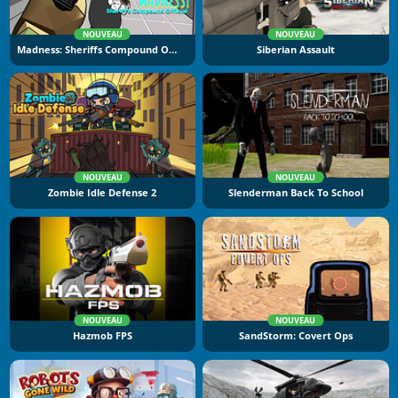
NOUVEAU
NOUVEAU
Madness: Sheriffs Compound Official
Siberian Assault
NOUVEAU
NOUVEAU
Zombie Idle Defense 2
Slenderman Back To School
NOUVEAU
NOUVEAU
Hazmob FPS
SandStorm: Covert Ops