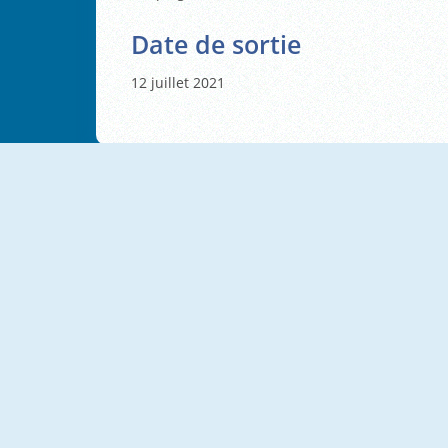
Date de sortie
12 juillet 2021
NOUVEAU
NOUVEAU
Office Knight 3D: Castle Defence
Geometry Tower Defense
NOUVEAU
NOUVEAU
Stick War Saga
Neighborhood Defence