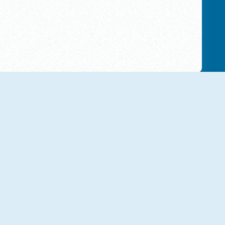
NOUVEAU
NOUVEAU
Merge Blast Pro
Avenger Guard
NOUVEAU
NOUVEAU
Capybara Go
Garden Guardians