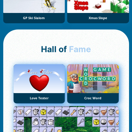
GP Ski Slalom
Xmas Slope
Hall of
Fame
Love Tester
Croc Word