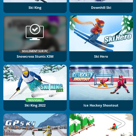
Ski King
Downhill Ski
SEULEMENT SUR PC
Snowcross Stunts X3M
Ski Hero
NOUVEAU
Ski King 2022
Ice Hockey Shootout