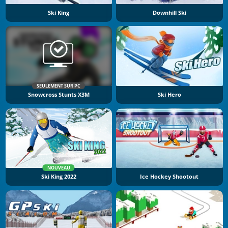
Ski King
Downhill Ski
SEULEMENT SUR PC
Snowcross Stunts X3M
Ski Hero
NOUVEAU
Ski King 2022
Ice Hockey Shootout