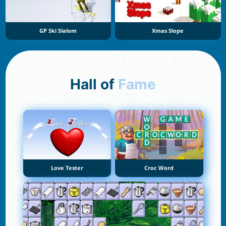
GP Ski Slalom
Xmas Slope
Hall of
Fame
Love Tester
Croc Word