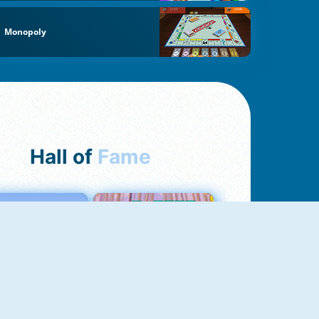
Monopoly
Hall of
Fame
Love Tester
Croc Word