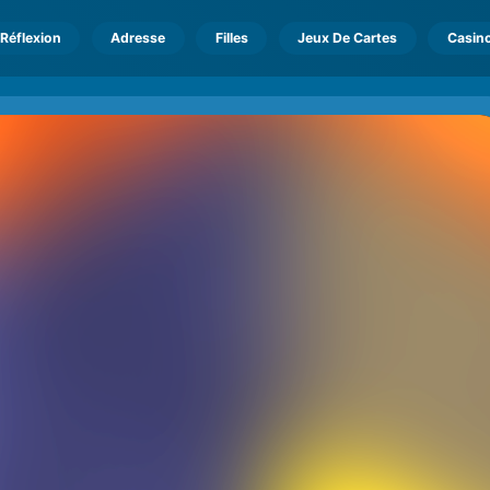
Réflexion
Adresse
Filles
Jeux De Cartes
Casin