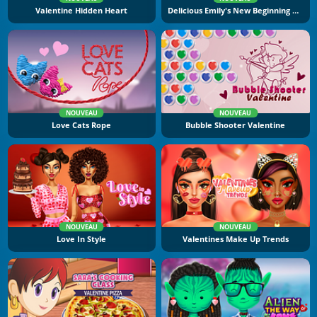
Valentine Hidden Heart
Delicious Emily's New Beginning Valentine's Edition
NOUVEAU
NOUVEAU
Love Cats Rope
Bubble Shooter Valentine
NOUVEAU
NOUVEAU
Love In Style
Valentines Make Up Trends