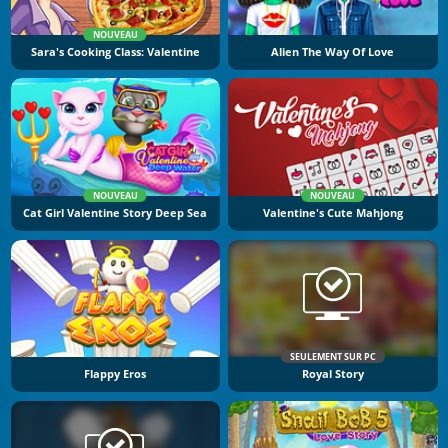
NOUVEAU
Sara's Cooking Class: Valentine
Alien The Way Of Love
NOUVEAU
NOUVEAU
Cat Girl Valentine Story Deep Sea
Valentine's Cute Mahjong
SEULEMENT SUR PC
Flappy Eros
Royal Story