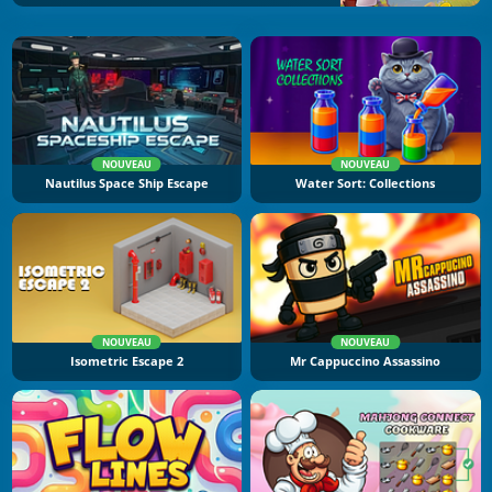
NOUVEAU
NOUVEAU
Nautilus Space Ship Escape
Water Sort: Collections
NOUVEAU
NOUVEAU
Isometric Escape 2
Mr Cappuccino Assassino