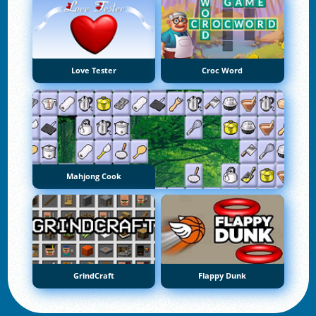
Love Tester
Croc Word
Mahjong Cook
GrindCraft
Flappy Dunk