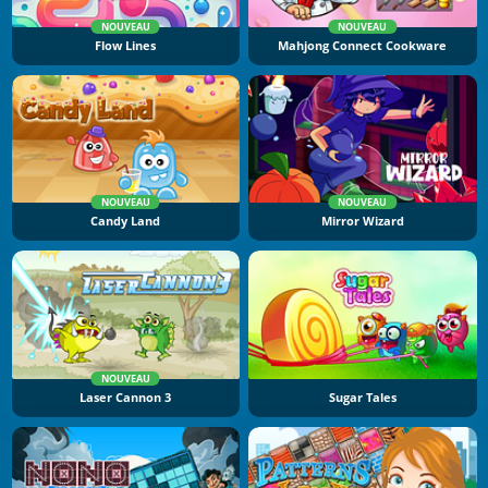
NOUVEAU
NOUVEAU
Flow Lines
Mahjong Connect Cookware
NOUVEAU
NOUVEAU
Candy Land
Mirror Wizard
NOUVEAU
Laser Cannon 3
Sugar Tales