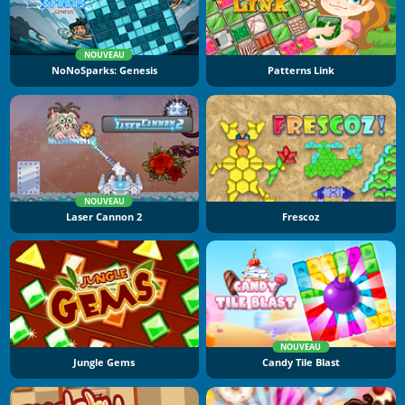
NOUVEAU
NoNoSparks: Genesis
Patterns Link
NOUVEAU
Laser Cannon 2
Frescoz
NOUVEAU
Jungle Gems
Candy Tile Blast