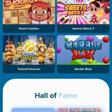
Desert Sudoku
Sweets Match 3
Turkcell Emocan
Marble Blast
Hall of
Fame