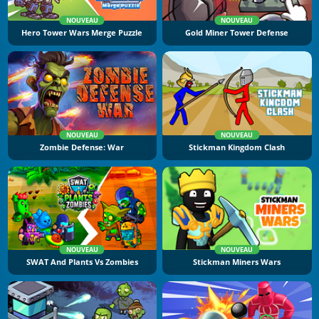
NOUVEAU
NOUVEAU
Hero Tower Wars Merge Puzzle
Gold Miner Tower Defense
NOUVEAU
NOUVEAU
Zombie Defense: War
Stickman Kingdom Clash
NOUVEAU
NOUVEAU
SWAT And Plants Vs Zombies
Stickman Miners Wars