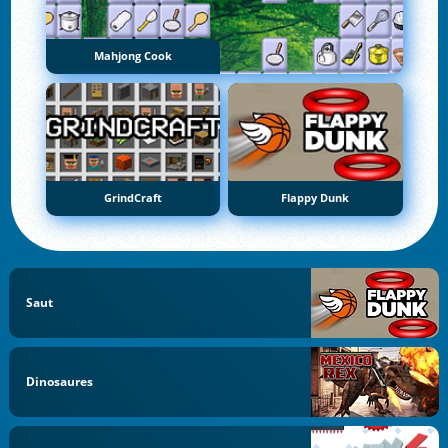
Mahjong Cook
GrindCraft
Flappy Dunk
Saut
Dinosaures