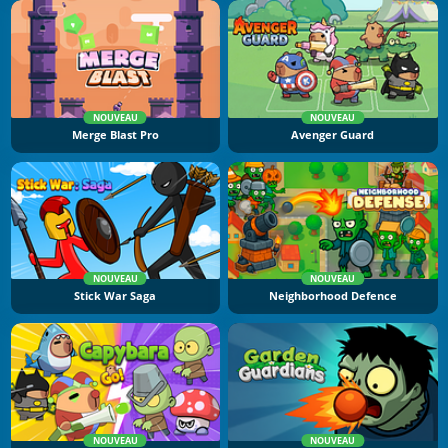
NOUVEAU
NOUVEAU
Merge Blast Pro
Avenger Guard
NOUVEAU
NOUVEAU
Stick War Saga
Neighborhood Defence
NOUVEAU
NOUVEAU