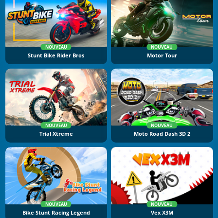
NOUVEAU
NOUVEAU
Stunt Bike Rider Bros
Motor Tour
NOUVEAU
NOUVEAU
Trial Xtreme
Moto Road Dash 3D 2
NOUVEAU
NOUVEAU
Bike Stunt Racing Legend
Vex X3M