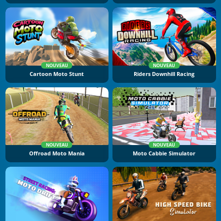
NOUVEAU
NOUVEAU
Cartoon Moto Stunt
Riders Downhill Racing
NOUVEAU
NOUVEAU
Offroad Moto Mania
Moto Cabbie Simulator