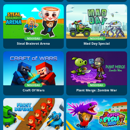
NOUVEAU
NOUVEAU
Steal Brainrot Arena
Mad Day Special
NOUVEAU
NOUVEAU
Craft Of Wars
Plant Merge: Zombie War