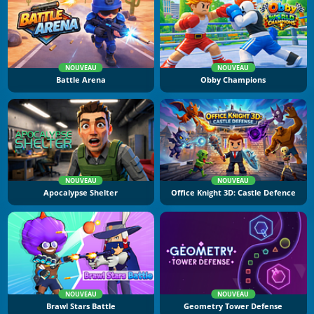
NOUVEAU
NOUVEAU
Battle Arena
Obby Champions
NOUVEAU
NOUVEAU
Apocalypse Shelter
Office Knight 3D: Castle Defence
NOUVEAU
NOUVEAU
Brawl Stars Battle
Geometry Tower Defense