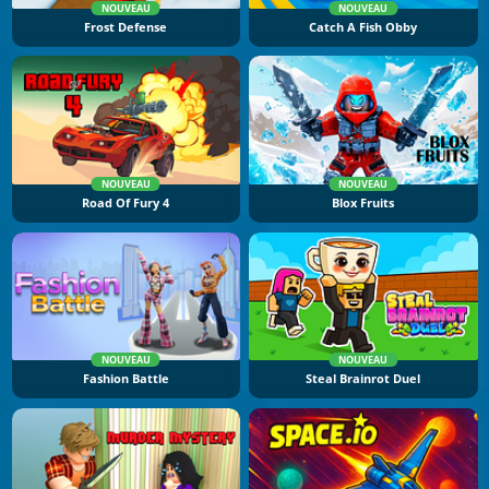
NOUVEAU
NOUVEAU
Frost Defense
Catch A Fish Obby
NOUVEAU
NOUVEAU
Road Of Fury 4
Blox Fruits
NOUVEAU
NOUVEAU
Fashion Battle
Steal Brainrot Duel