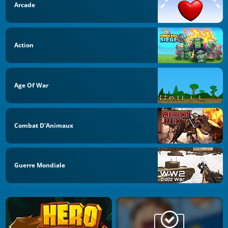
Arcade
Action
Age Of War
Combat D'Animaux
Guerre Mondiale