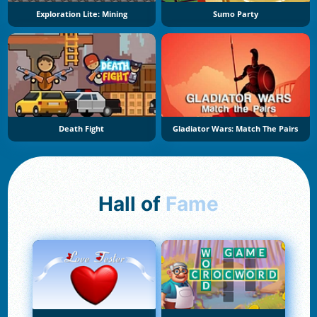
Exploration Lite: Mining
Sumo Party
Death Fight
Gladiator Wars: Match The Pairs
Hall of
Fame