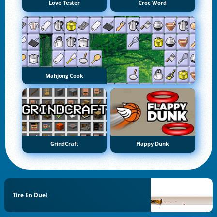
Love Tester
Croc Word
Mahjong Cook
GrindCraft
Flappy Dunk
Tire En Duel