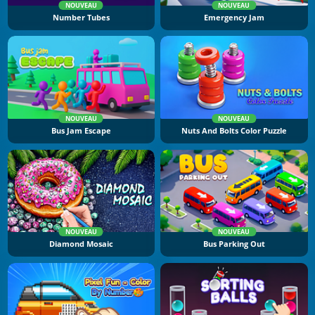
NOUVEAU
NOUVEAU
Number Tubes
Emergency Jam
NOUVEAU
NOUVEAU
Bus Jam Escape
Nuts And Bolts Color Puzzle
NOUVEAU
NOUVEAU
Diamond Mosaic
Bus Parking Out