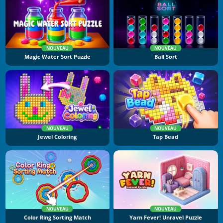
NOUVEAU
NOUVEAU
Magic Water Sort Puzzle
Ball Sort
NOUVEAU
NOUVEAU
Jewel Coloring
Tap Bead
NOUVEAU
NOUVEAU
Color Ring Sorting Match
Yarn Fever! Unravel Puzzle