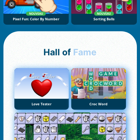
NOUVEAU
NOUVEAU
Pixel Fun: Color By Number
Sorting Balls
Hall of
Fame
Love Tester
Croc Word