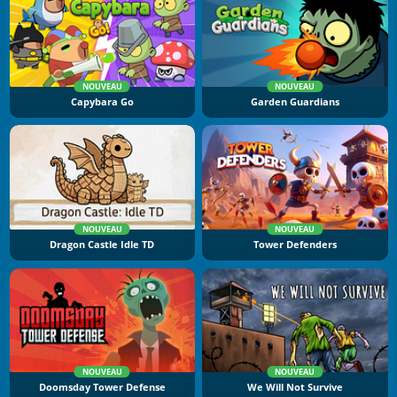
NOUVEAU
NOUVEAU
Capybara Go
Garden Guardians
NOUVEAU
NOUVEAU
Dragon Castle Idle TD
Tower Defenders
NOUVEAU
NOUVEAU
Doomsday Tower Defense
We Will Not Survive