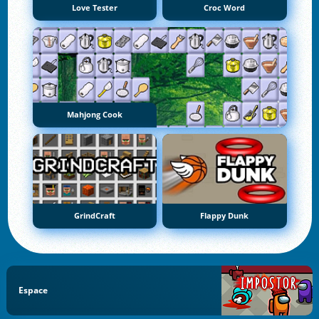
Love Tester
Croc Word
Mahjong Cook
GrindCraft
Flappy Dunk
Espace