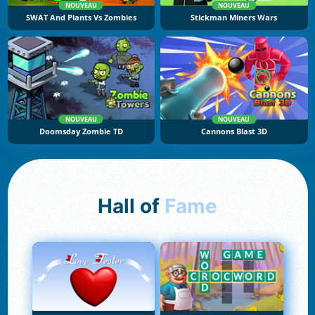
NOUVEAU
NOUVEAU
SWAT And Plants Vs Zombies
Stickman Miners Wars
NOUVEAU
NOUVEAU
Doomsday Zombie TD
Cannons Blast 3D
Hall of
Fame