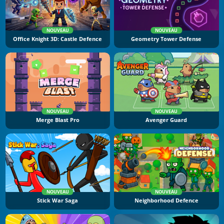
NOUVEAU
NOUVEAU
Office Knight 3D: Castle Defence
Geometry Tower Defense
NOUVEAU
NOUVEAU
Merge Blast Pro
Avenger Guard
NOUVEAU
NOUVEAU
Stick War Saga
Neighborhood Defence