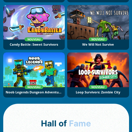
NOUVEAU
NOUVEAU
Candy Battle: Sweet Survivors
We Will Not Survive
NOUVEAU
NOUVEAU
Noob Legends Dungeon Adventures
Loop Survivors: Zombie City
Hall of
Fame