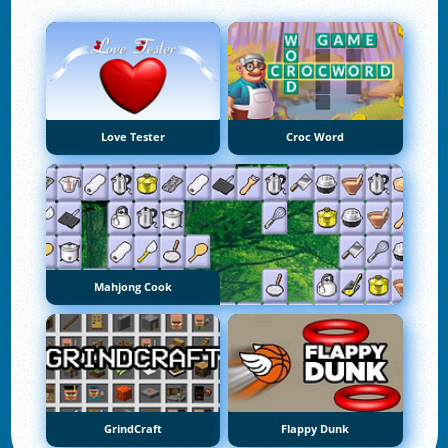
Love Tester
Croc Word
Mahjong Cook
GrindCraft
Flappy Dunk