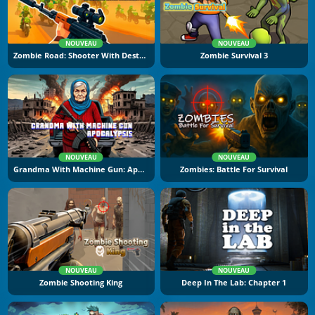
NOUVEAU
NOUVEAU
Zombie Road: Shooter With Destruction
Zombie Survival 3
NOUVEAU
NOUVEAU
Grandma With Machine Gun: Apocalypsis
Zombies: Battle For Survival
NOUVEAU
NOUVEAU
Zombie Shooting King
Deep In The Lab: Chapter 1