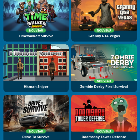
NOUVEAU
NOUVEAU
Timewalker: Survive
Granny GTA Vegas
NOUVEAU
Hitman Sniper
Zombie Derby Pixel Survival
NOUVEAU
NOUVEAU
Drive To Survive
Doomsday Tower Defense