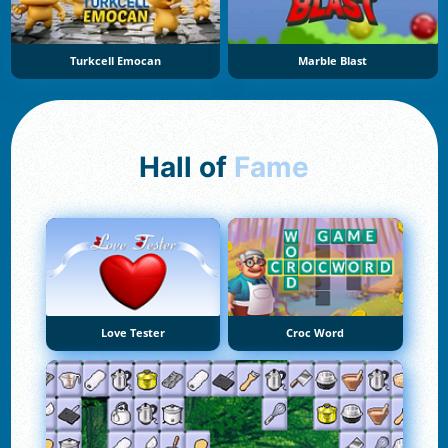
Turkcell Emocan
Marble Blast
Hall of
Fame
Love Tester
Croc Word