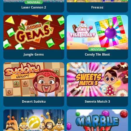
NOUVEAU
Laser Cannon 2
Frescoz
NOUVEAU
Jungle Gems
Candy Tile Blast
Desert Sudoku
Sweets Match 3