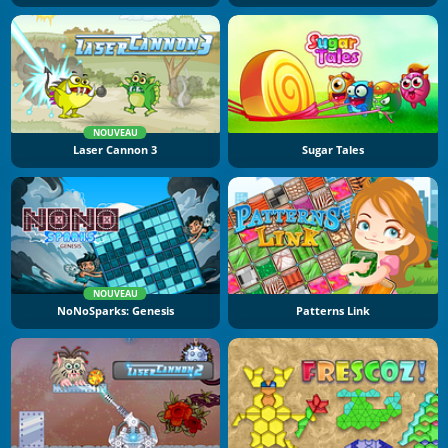
NOUVEAU
Laser Cannon 3
Sugar Tales
NOUVEAU
NoNoSparks: Genesis
Patterns Link