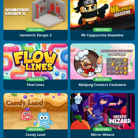
NOUVEAU
NOUVEAU
Isometric Escape 2
Mr Cappuccino Assassino
NOUVEAU
NOUVEAU
Flow Lines
Mahjong Connect Cookware
NOUVEAU
NOUVEAU
Candy Land
Mirror Wizard