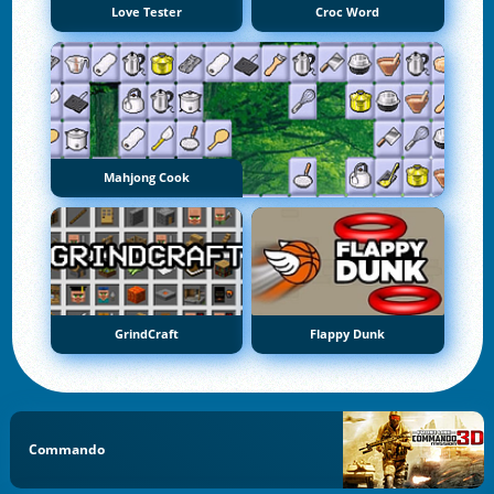
Love Tester
Croc Word
Mahjong Cook
GrindCraft
Flappy Dunk
Commando