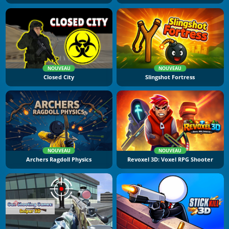
NOUVEAU
NOUVEAU
Closed City
Slingshot Fortress
NOUVEAU
NOUVEAU
Archers Ragdoll Physics
Revoxel 3D: Voxel RPG Shooter