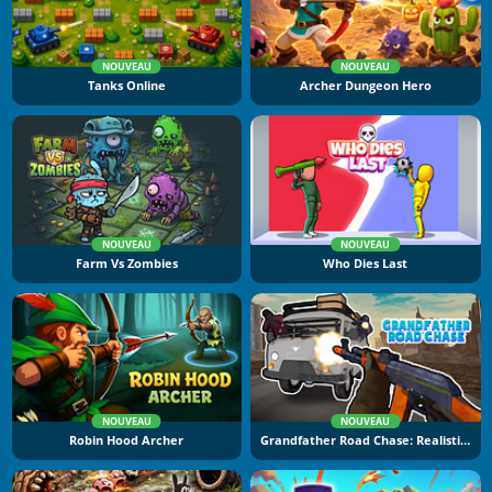
NOUVEAU
NOUVEAU
Tanks Online
Archer Dungeon Hero
NOUVEAU
NOUVEAU
Farm Vs Zombies
Who Dies Last
NOUVEAU
NOUVEAU
Robin Hood Archer
Grandfather Road Chase: Realistic Shooter