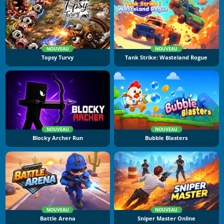
NOUVEAU
NOUVEAU
Topsy Turvy
Tank Strike: Wasteland Rogue
NOUVEAU
NOUVEAU
Blocky Archer Run
Bubble Blasters
NOUVEAU
NOUVEAU
Battle Arena
Sniper Master Online