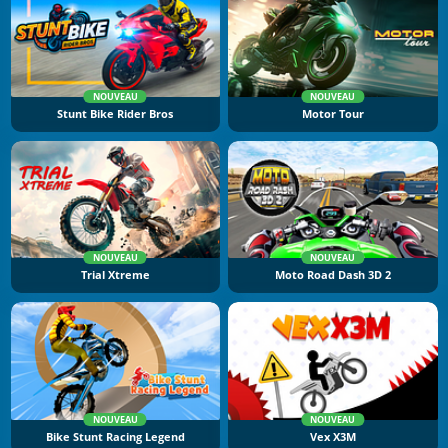
NOUVEAU
NOUVEAU
Stunt Bike Rider Bros
Motor Tour
NOUVEAU
NOUVEAU
Trial Xtreme
Moto Road Dash 3D 2
NOUVEAU
NOUVEAU
Bike Stunt Racing Legend
Vex X3M