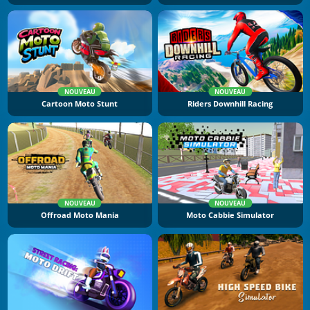
NOUVEAU
NOUVEAU
Cartoon Moto Stunt
Riders Downhill Racing
NOUVEAU
NOUVEAU
Offroad Moto Mania
Moto Cabbie Simulator