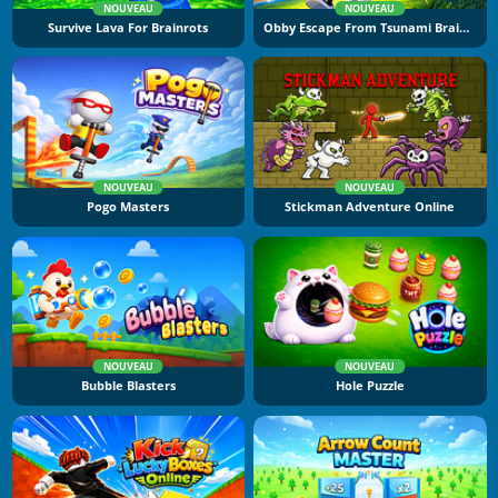
NOUVEAU
NOUVEAU
Survive Lava For Brainrots
Obby Escape From Tsunami Brainrot
NOUVEAU
NOUVEAU
Pogo Masters
Stickman Adventure Online
NOUVEAU
NOUVEAU
Bubble Blasters
Hole Puzzle