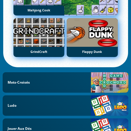
Mahjong Cook
GrindCraft
Flappy Dunk
Mots-Croisés
Ludo
Jouer Aux Dés