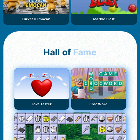
Turkcell Emocan
Marble Blast
Hall of
Fame
Love Tester
Croc Word