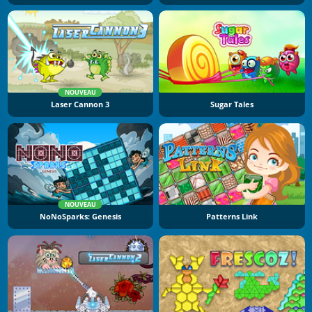
NOUVEAU
Laser Cannon 3
Sugar Tales
NOUVEAU
NoNoSparks: Genesis
Patterns Link