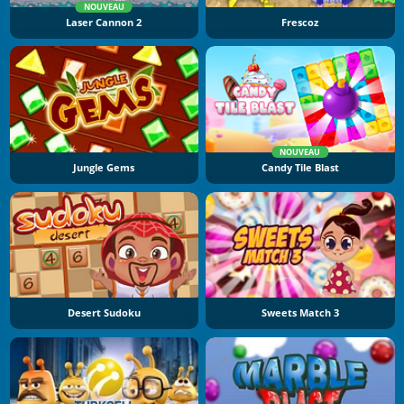
NOUVEAU
Laser Cannon 2
Frescoz
NOUVEAU
Jungle Gems
Candy Tile Blast
Desert Sudoku
Sweets Match 3