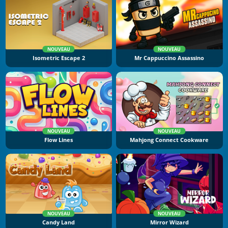
NOUVEAU
NOUVEAU
Isometric Escape 2
Mr Cappuccino Assassino
NOUVEAU
NOUVEAU
Flow Lines
Mahjong Connect Cookware
NOUVEAU
NOUVEAU
Candy Land
Mirror Wizard