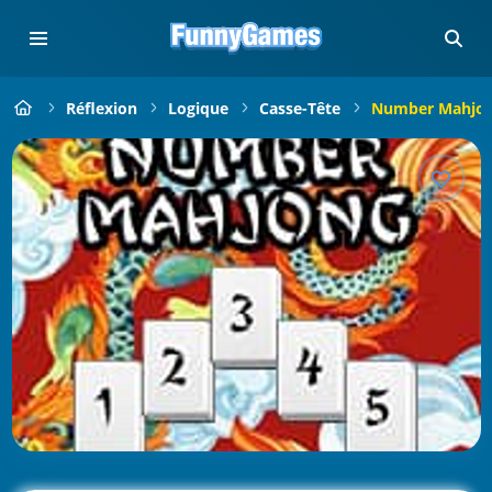
Réflexion
Logique
Casse-Tête
Number Mahjo