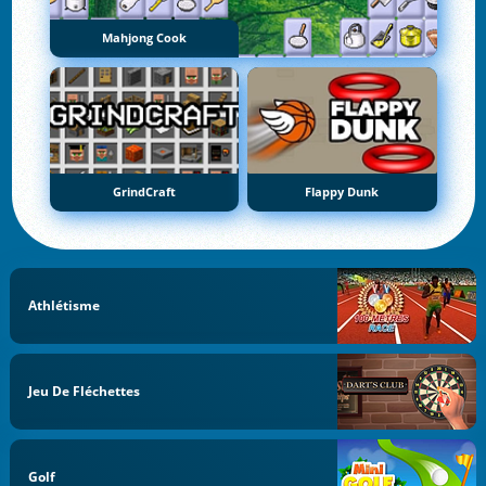
Mahjong Cook
GrindCraft
Flappy Dunk
Athlétisme
Jeu De Fléchettes
Golf