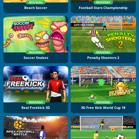
NOUVEAU
NOUVEAU
Beach Soccer
Football Stars Championship
NOUVEAU
NOUVEAU
Soccer Snakes
Penalty Shooters 2
NOUVEAU
NOUVEAU
Real Freekick 3D
3D Free Kick World Cup 18