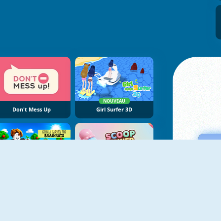
NOUVEAU
Don't Mess Up
Girl Surfer 3D
NOUVEAU
NOUVEAU
Grow A Garden For Brainrots
Scoop Tower