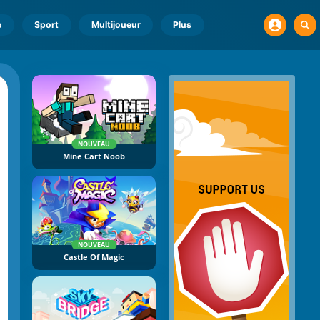
o
Sport
Multijoueur
Plus
NOUVEAU
Mine Cart Noob
NOUVEAU
Castle Of Magic