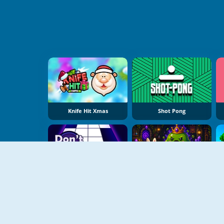
Knife Hit Xmas
Shot Pong
NOUVEAU
NOUVEAU
Don't Tap
12 Minute Escape Challenge