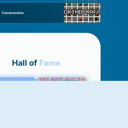
Construction
Hall of
Fame
Love Tester
Croc Word