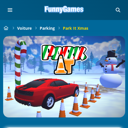
Voiture
Parking
Park It Xmas