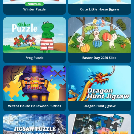
NOUVEAU
Winter Puzzle
Cute Little Horse Jigsaw
Frog Puzzle
Easter Day 2020 Slide
Witchs House Halloween Puzzles
Dragon Hunt Jigsaw