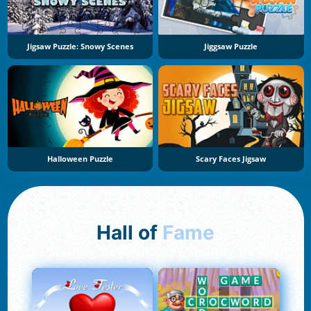
Jigsaw Puzzle: Snowy Scenes
Jiggsaw Puzzle
Halloween Puzzle
Scary Faces Jigsaw
Hall of
Fame