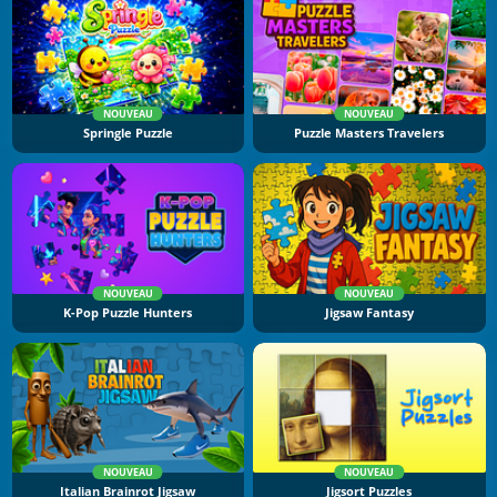
NOUVEAU
NOUVEAU
Springle Puzzle
Puzzle Masters Travelers
NOUVEAU
NOUVEAU
K-Pop Puzzle Hunters
Jigsaw Fantasy
NOUVEAU
NOUVEAU
Italian Brainrot Jigsaw
Jigsort Puzzles