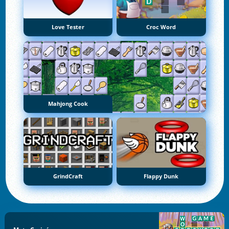
Love Tester
Croc Word
Mahjong Cook
GrindCraft
Flappy Dunk