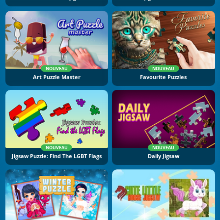
NOUVEAU
NOUVEAU
Art Puzzle Master
Favourite Puzzles
NOUVEAU
NOUVEAU
Jigsaw Puzzle: Find The LGBT Flags
Daily Jigsaw