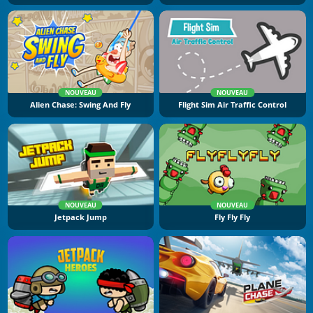
NOUVEAU
NOUVEAU
Alien Chase: Swing And Fly
Flight Sim Air Traffic Control
NOUVEAU
NOUVEAU
Jetpack Jump
Fly Fly Fly