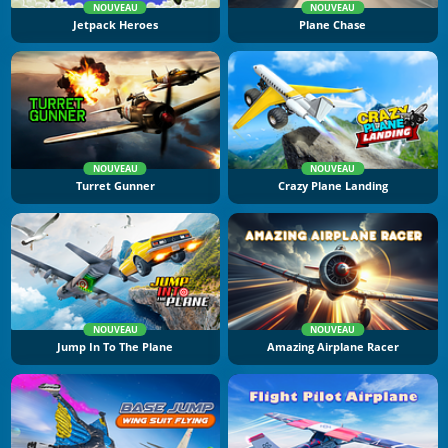
NOUVEAU
NOUVEAU
Jetpack Heroes
Plane Chase
NOUVEAU
NOUVEAU
Turret Gunner
Crazy Plane Landing
NOUVEAU
NOUVEAU
Jump In To The Plane
Amazing Airplane Racer