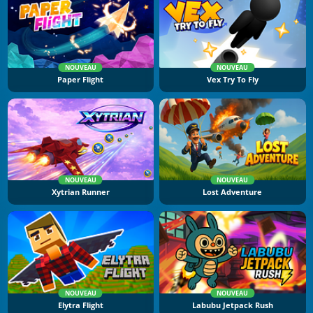
NOUVEAU
NOUVEAU
Paper Flight
Vex Try To Fly
NOUVEAU
NOUVEAU
Xytrian Runner
Lost Adventure
NOUVEAU
NOUVEAU
Elytra Flight
Labubu Jetpack Rush