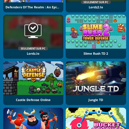
SEULEMENT SUR PC
Defenders Of The Realm : An Epic War !
Lordz2.io
SEULEMENT SUR PC
Lordz.io
Slime Rush TD 2
Castle Defense Online
Jungle TD