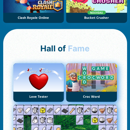
NOUVEAU
Clash Royale Online
Bucket Crusher
Hall of
Fame
Love Tester
Croc Word