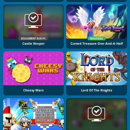
SEULEMENT SUR PC
NOUVEAU
Castle Keeper
Cursed Treasure One-And-A-Half
Cheesy Wars
Lord Of The Knights