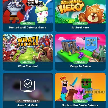
NOUVEAU
NOUVEAU
Hunted Wolf Defence Game
Squirrel Hero
NOUVEAU
NOUVEAU
What The Hen!
Merge To Battle
SEULEMENT SUR PC
NOUVEAU
Guns And Magic
Noob Vs Pro Castle Defence