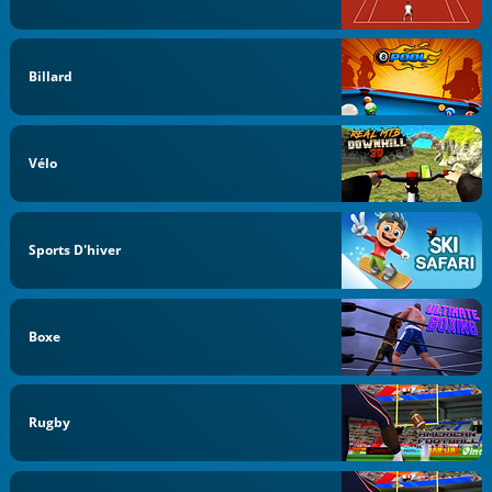
Billard
Vélo
Sports D'hiver
Boxe
Rugby