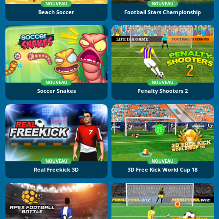
NOUVEAU
NOUVEAU
Beach Soccer
Football Stars Championship
NOUVEAU
NOUVEAU
Soccer Snakes
Penalty Shooters 2
NOUVEAU
NOUVEAU
Real Freekick 3D
3D Free Kick World Cup 18