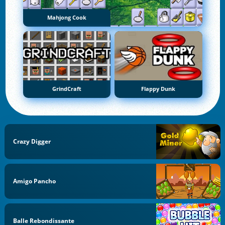
Mahjong Cook
GrindCraft
Flappy Dunk
Crazy Digger
Amigo Pancho
Balle Rebondissante