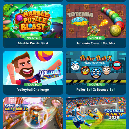
NOUVEAU
NOUVEAU
Marble Puzzle Blast
Totemia Cursed Marbles
NOUVEAU
NOUVEAU
Volleyball Challenge
Roller Ball X: Bounce Ball