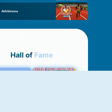
Athlétisme
Hall of
Fame
Love Tester
Croc Word