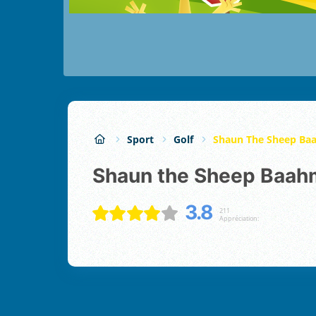
Sport
Golf
Shaun The Sheep Ba
Shaun the Sheep Baah
3.8
211
Appréciation: