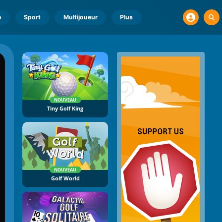
o
Sport
Multijoueur
Plus
NOUVEAU
Tiny Golf King
NOUVEAU
Golf World