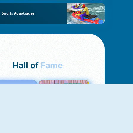
Sports Aquatiques
Hall of
Fame
Love Tester
Croc Word