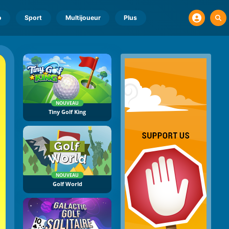
o
Sport
Multijoueur
Plus
NOUVEAU
Tiny Golf King
NOUVEAU
Golf World