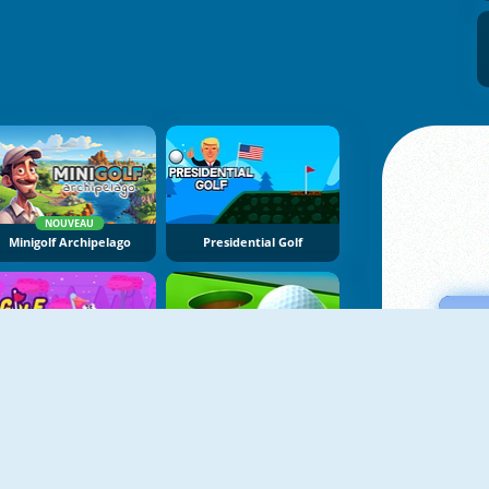
NOUVEAU
Minigolf Archipelago
Presidential Golf
Golf Bounce
Billiard Golf