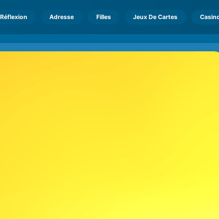
Réflexion
Adresse
Filles
Jeux De Cartes
Casin