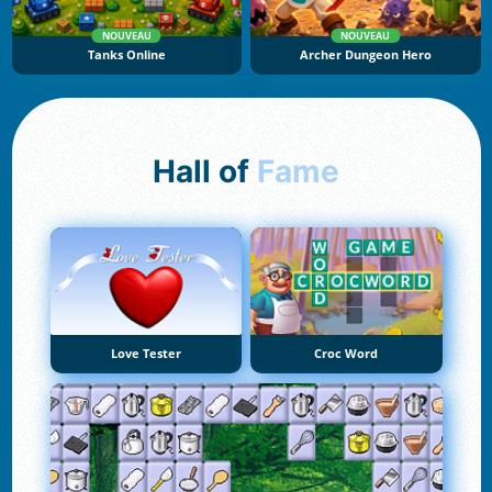
NOUVEAU
NOUVEAU
Tanks Online
Archer Dungeon Hero
Hall of
Fame
Love Tester
Croc Word