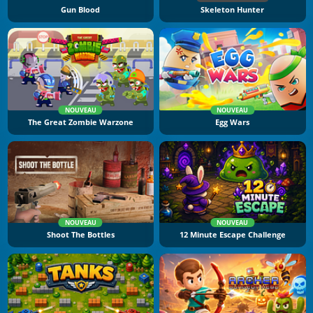
Gun Blood
Skeleton Hunter
NOUVEAU
NOUVEAU
The Great Zombie Warzone
Egg Wars
NOUVEAU
NOUVEAU
Shoot The Bottles
12 Minute Escape Challenge