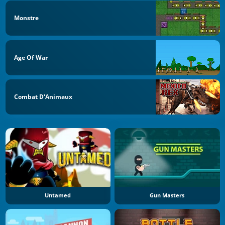
Monstre
Age Of War
Combat D'Animaux
Untamed
Gun Masters