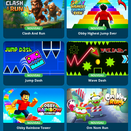
NOUVEAU
NOUVEAU
Clash And Run
Obby Highest Jump Ever
NOUVEAU
NOUVEAU
Jump Dash
Wave Dash
NOUVEAU
NOUVEAU
Obby Rainbow Tower
Om Nom Run