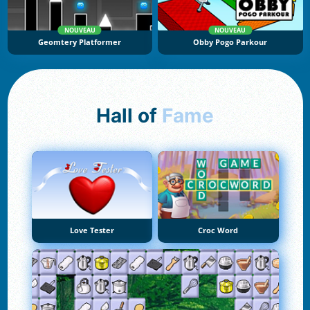
NOUVEAU
NOUVEAU
Geomtery Platformer
Obby Pogo Parkour
Hall of
Fame
Love Tester
Croc Word