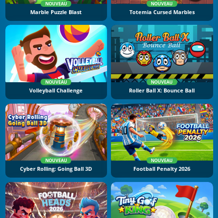
NOUVEAU
NOUVEAU
Marble Puzzle Blast
Totemia Cursed Marbles
NOUVEAU
NOUVEAU
Volleyball Challenge
Roller Ball X: Bounce Ball
NOUVEAU
NOUVEAU
Cyber Rolling: Going Ball 3D
Football Penalty 2026