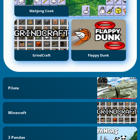
Mahjong Cook
GrindCraft
Flappy Dunk
Pilote
Minecraft
3 Pandas