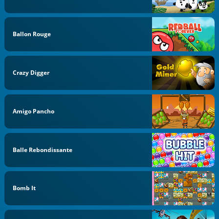
Ballon Rouge
Crazy Digger
Amigo Pancho
Balle Rebondissante
Bomb It