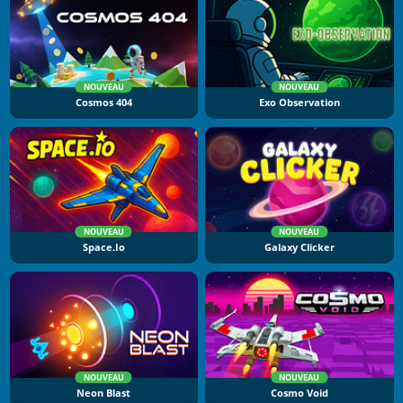
NOUVEAU
NOUVEAU
Cosmos 404
Exo Observation
NOUVEAU
NOUVEAU
Space.io
Galaxy Clicker
NOUVEAU
NOUVEAU
Neon Blast
Cosmo Void