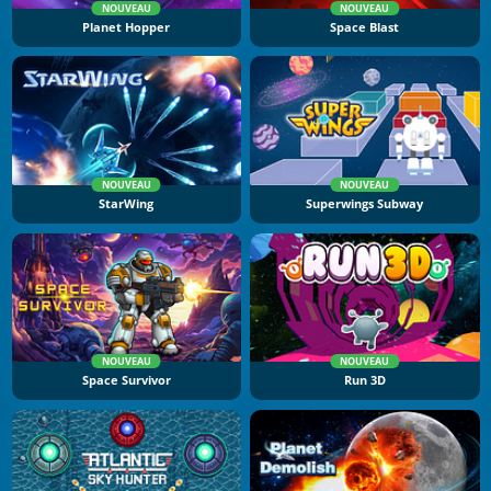
NOUVEAU
NOUVEAU
Planet Hopper
Space Blast
NOUVEAU
NOUVEAU
StarWing
Superwings Subway
NOUVEAU
NOUVEAU
Space Survivor
Run 3D