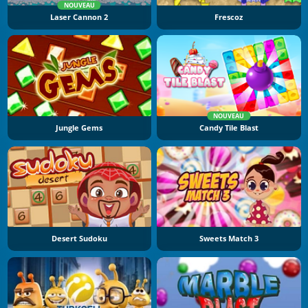
NOUVEAU
Laser Cannon 2
Frescoz
NOUVEAU
Jungle Gems
Candy Tile Blast
Desert Sudoku
Sweets Match 3