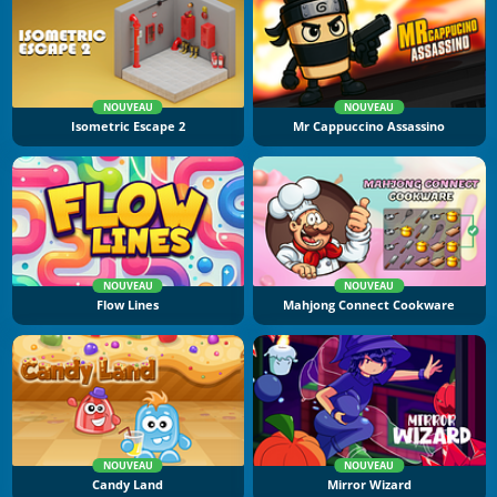
NOUVEAU
NOUVEAU
Isometric Escape 2
Mr Cappuccino Assassino
NOUVEAU
NOUVEAU
Flow Lines
Mahjong Connect Cookware
NOUVEAU
NOUVEAU
Candy Land
Mirror Wizard