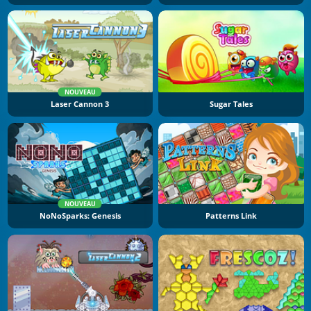
NOUVEAU
Laser Cannon 3
Sugar Tales
NOUVEAU
NoNoSparks: Genesis
Patterns Link