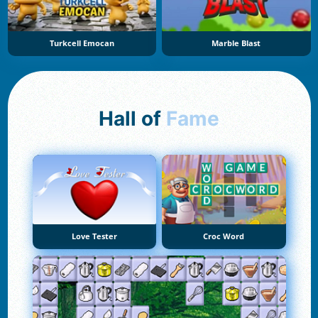
Turkcell Emocan
Marble Blast
Hall of
Fame
Love Tester
Croc Word