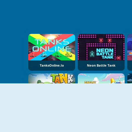
TanksOnline.io
Neon Battle Tank
Tank Fury
Enemy Aircrafts