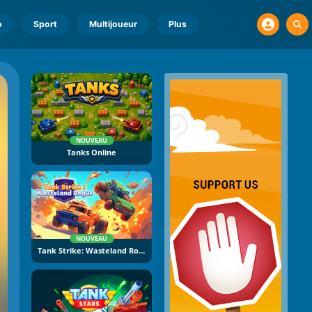
o
Sport
Multijoueur
Plus
NOUVEAU
Tanks Online
NOUVEAU
Tank Strike: Wasteland Rogue