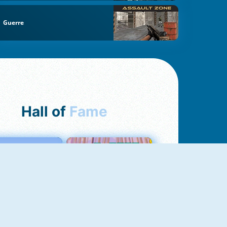
Guerre
Hall of
Fame
Love Tester
Croc Word