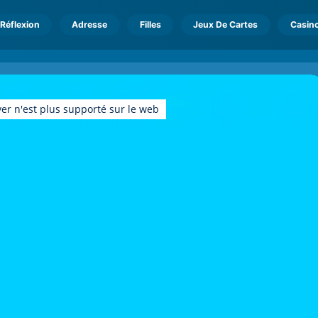
Réflexion
Adresse
Filles
Jeux De Cartes
Casin
er n'est plus supporté sur le web