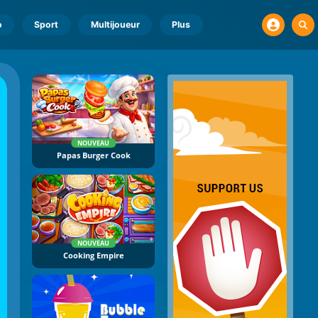
o
Sport
Multijoueur
Plus
NOUVEAU
Papas Burger Cook
NOUVEAU
Cooking Empire