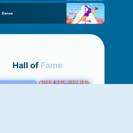
Danse
Hall of
Fame
Love Tester
Croc Word