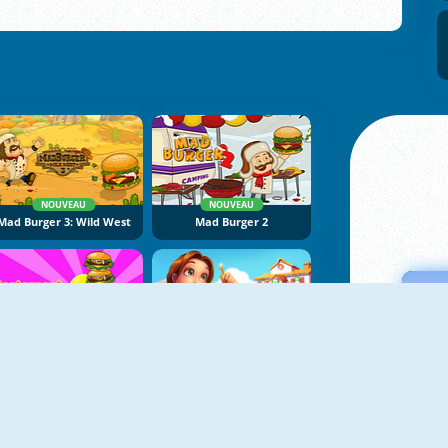
NOUVEAU
NOUVEAU
Mad Burger 3: Wild West
Mad Burger 2
NOUVEAU
NOUVEAU
Restaurant Rush
Delicious: Emily's Home Sweet Home