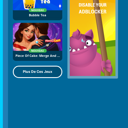
NOUVEAU
Bubble Tea
NOUVEAU
Piece Of Cake: Merge And Bake
Plus De Ces Jeux