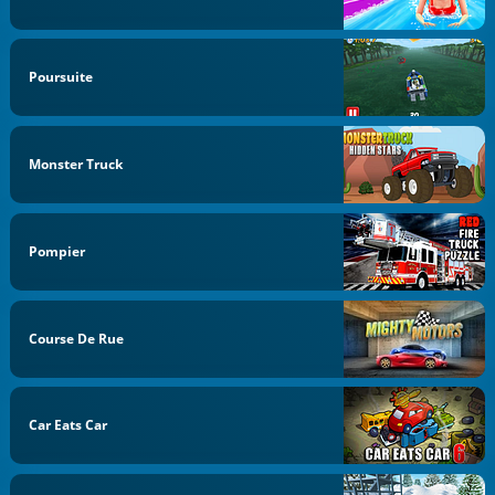
Poursuite
Monster Truck
Pompier
Course De Rue
Car Eats Car