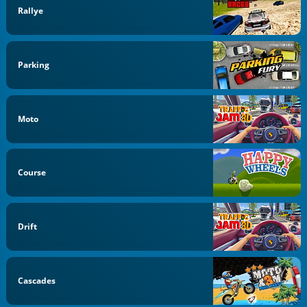
Rallye
Parking
Moto
Course
Drift
Cascades