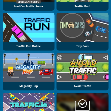
SEULEMENT SUR PC
Real Car Traffic Racer
Traffic Run!
Traffic Run Online
Tiny Cars
Megacity Hop
Avoid Traffic