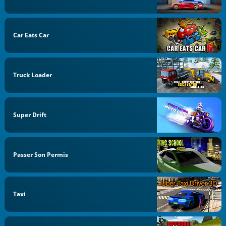
Car Eats Car
Truck Loader
Super Drift
Passer Son Permis
Taxi