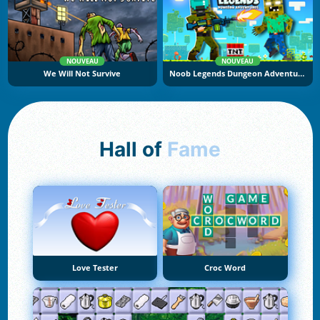
NOUVEAU
NOUVEAU
We Will Not Survive
Noob Legends Dungeon Adventures
Hall of
Fame
Love Tester
Croc Word