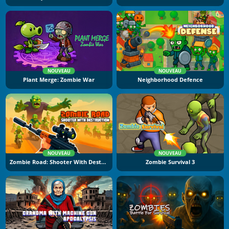
NOUVEAU
NOUVEAU
Plant Merge: Zombie War
Neighborhood Defence
NOUVEAU
NOUVEAU
Zombie Road: Shooter With Destruction
Zombie Survival 3