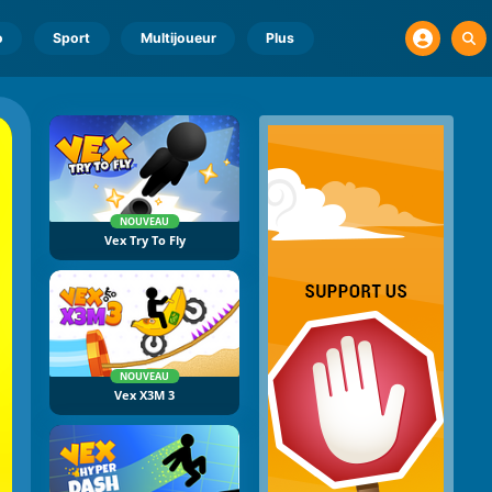
o
Sport
Multijoueur
Plus
NOUVEAU
Vex Try To Fly
NOUVEAU
Vex X3M 3