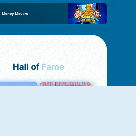
Money Movers
Hall of
Fame
Love Tester
Croc Word