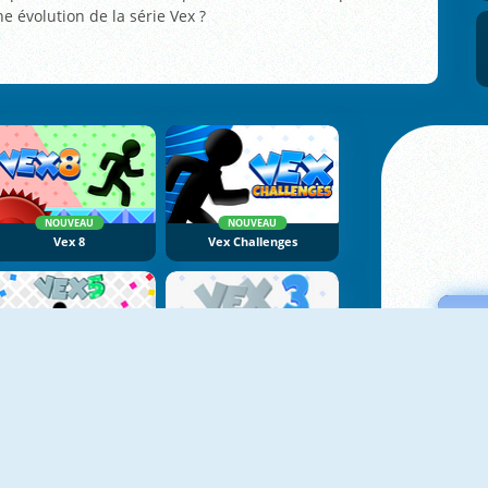
ne évolution de la série Vex ?
NOUVEAU
NOUVEAU
Vex 8
Vex Challenges
Vex 5
Vex 3