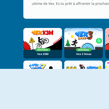
ultime de Vex. Es-tu prêt à affronter la prochai
NOUVEAU
NOUVEAU
Vex X3M
Vex 3 Xmas
NOUVEAU
Vex 7
Vex 6