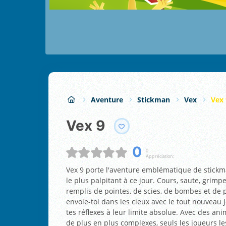
Aventure
Stickman
Vex
Vex 
Vex 9
0
0
Appréciation:
Vex 9 porte l'aventure emblématique de stick
le plus palpitant à ce jour. Cours, saute, grimp
remplis de pointes, de scies, de bombes et de p
envole-toi dans les cieux avec le tout nouveau
tes réflexes à leur limite absolue. Avec des an
de plus en plus complexes, seuls les joueurs l