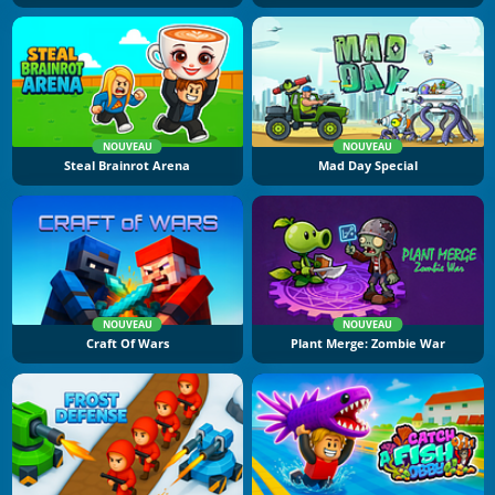
NOUVEAU
NOUVEAU
Steal Brainrot Arena
Mad Day Special
NOUVEAU
NOUVEAU
Craft Of Wars
Plant Merge: Zombie War