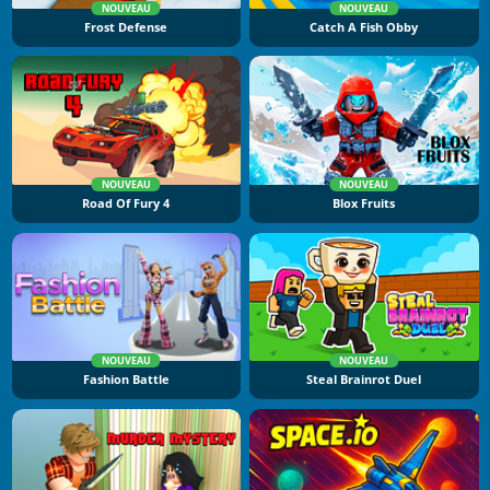
NOUVEAU
NOUVEAU
Frost Defense
Catch A Fish Obby
NOUVEAU
NOUVEAU
Road Of Fury 4
Blox Fruits
NOUVEAU
NOUVEAU
Fashion Battle
Steal Brainrot Duel