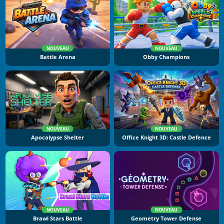
NOUVEAU
NOUVEAU
Battle Arena
Obby Champions
NOUVEAU
NOUVEAU
Apocalypse Shelter
Office Knight 3D: Castle Defence
NOUVEAU
NOUVEAU
Brawl Stars Battle
Geometry Tower Defense